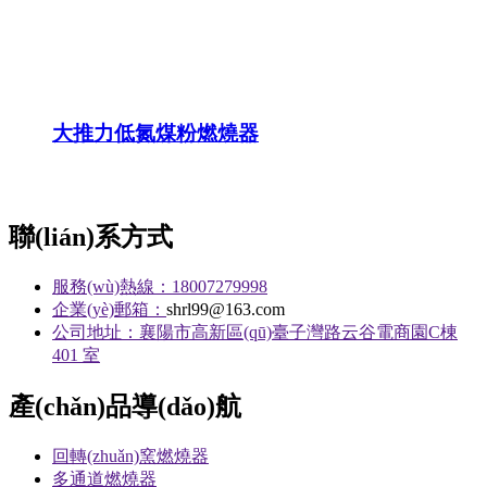
大推力低氮煤粉燃燒器
聯(lián)系方式
服務(wù)熱線：18007279998
企業(yè)郵箱：
shrl99@163.com
公司地址：襄陽市高新區(qū)臺子灣路云谷電商園C棟
401 室
產(chǎn)品導(dǎo)航
回轉(zhuǎn)窯燃燒器
多通道燃燒器