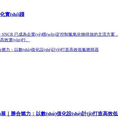
化實(shí)踐
í)燃燒配合 SNCR 已成為企業(yè)穩(wěn)定控制氮氧化物排放的主流方案
長期高效運(yùn)行。
(fā)展｜勝合燃力：以數(shù)值化設(shè)計(jì)打造高