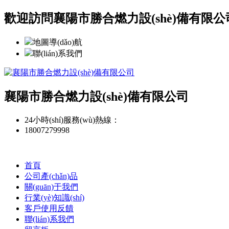
歡迎訪問襄陽市勝合燃力設(shè)備有限公司網(wǎ
地圖導(dǎo)航
聯(lián)系我們
襄陽市勝合燃力設(shè)備有限公司
24小時(shí)服務(wù)熱線：
18007279998
首頁
公司產(chǎn)品
關(guān)于我們
行業(yè)知識(shí)
客戶使用反饋
聯(lián)系我們