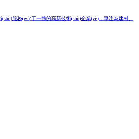
hù)服務(wù)于一體的高新技術(shù)企業(yè)，專注為建材、