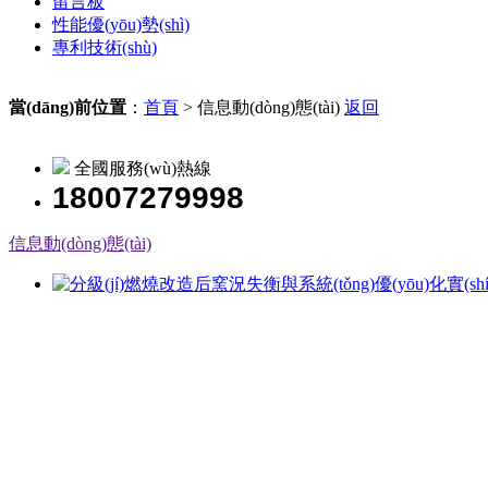
留言板
性能優(yōu)勢(shì)
專利技術(shù)
當(dāng)前位置
：
首頁
> 信息動(dòng)態(tài)
返回
全國服務(wù)熱線
18007279998
信息動(dòng)態(tài)