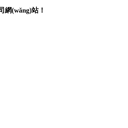
ng)站！